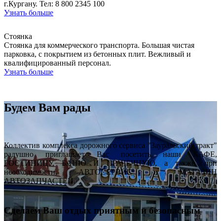
г.Кургану. Тел: 8 800 2345 100
Узнать больше
Стоянка
Стоянка для коммерческого транспорта. Большая чистая
парковка, с покрытием из бетонных плит. Вежливый и
квалифицированный персонал.
Узнать больше
Будем Вам рады
Коллектив комплекса дорожного сервиса "Зауральский тракт"
радушно приглашает Вас посетить наши КАФЕ,
ГОСТИНИЦУ, БАНЮ И ПРАЧЕЧНУЮ, а также, при
необходимости, АВТОСЕРВИС и МАГАЗИН
АВТОЗАПЧАСТЕЙ.
Сделаем Ваш отдых приятным и безопасным