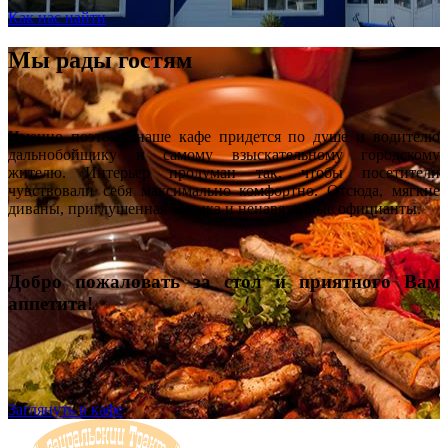
Как нас найти
Мы рады гостям
Именно поэтому наше кафе придется по душе и водителю
дальнобойщику и самому взыскательному городскому
жителю. Интерьер продуман так, чтобы посетители
чувствовали себя максимально комфортно. Отсюда, мягкие
диваны, приглушенная музыка и ненавязчивые официанты.
Добро пожаловать за стол и приятного Вам
аппетита!
Заглянуть в кафе