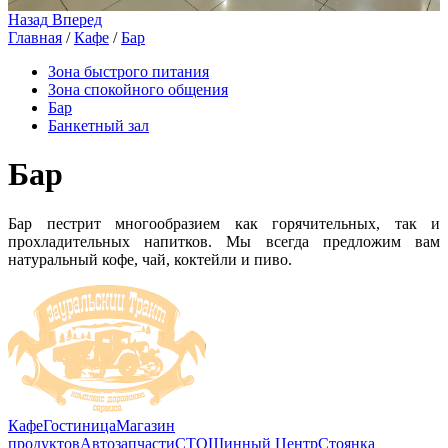
Назад
Вперед
Главная
/
Кафе
/
Бар
Зона быстрого питания
Зона спокойного общения
Бар
Банкетный зал
Бар
Бар пестрит многообразием как горячительных, так и
прохладительных напитков. Мы всегда предложим вам
натуральный кофе, чай, коктейли и пиво.
Кафе
Гостиница
Магазин
продуктов
Автозапчасти
СТО
Шинный Центр
Стоянка